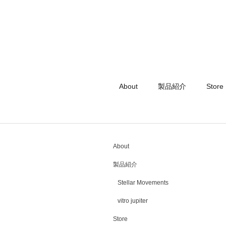
About
製品紹介
Store
About
製品紹介
Stellar Movements
vitro jupiter
Store